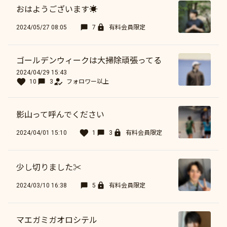
おはようございます☀️
2024/05/27 08:05
7
有料会員限定
ゴールデンウィークは大掃除頑張ってる
2024/04/29 15:43
10
3
フォロワー以上
影山って呼んでください
2024/04/01 15:10
1
3
有料会員限定
少し切りました✂️
2024/03/10 16:38
5
有料会員限定
マエガミガオロシテル