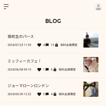
ロ
BLOG
高校生のパース
2024/07/23 11:59
4
13
有料会員限定
ミッフィーカフェ！
2024/06/08 09:15
1
5
有料会員限定
ジョーマローンロンドン
2024/05/30 12:22
3
4
有料会員限定